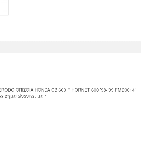
F
HORNET
600
'98-
'99
FMD0014
ποσότητα
ERODO ΟΠΙΣΘΙΑ HONDA CB 600 F HORNET 600 ’98-’99 FMD0014”
ία σημειώνονται με
*