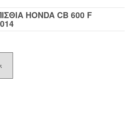
ΣΘΙΑ HONDA CB 600 F
0014
ς