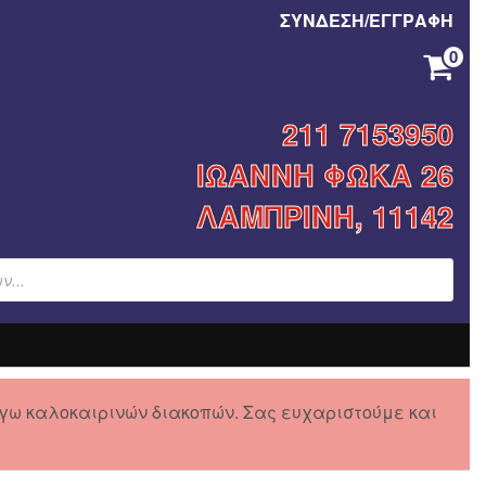
ΣΥΝΔΕΣΗ/ΕΓΓΡΑΦΗ
0
ΚΑΝΈΝΑ ΠΡΟΪΌΝ ΣΤΟ ΚΑΛΆΘΙ ΣΑΣ.
211 7153950
ΙΩΑΝΝΗ ΦΩΚΑ 26
ΛΑΜΠΡΙΝΗ, 11142
γω καλοκαιρινών διακοπών. Σας ευχαριστούμε και