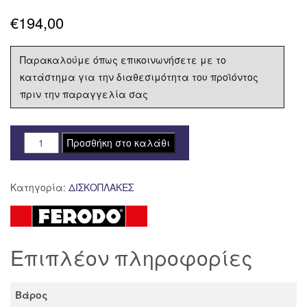
€
194,00
Παρακαλούμε όπως επικοινωνήσετε με το
κατάστημα για την διαθεσιμότητα του προϊόντος
πριν την παραγγελία σας
ΔΙΣΚΟΠΛΑΚΑ
Προσθήκη στο καλάθι
FERODO
ΟΠΙΣΘΙΑ
Κατηγορία:
ΔΙΣΚΟΠΛΑΚΕΣ
DUCATI
MONSTER
S4R
TESTASTRETTA
Επιπλέον πληροφορίες
998
FMD0390R
ποσότητα
Βάρος