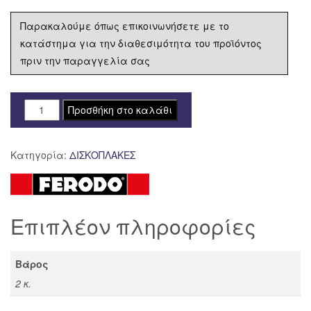
Παρακαλούμε όπως επικοινωνήσετε με το
κατάστημα για την διαθεσιμότητα του προϊόντος
πριν την παραγγελία σας
ΔΙΣΚΟΠΛΑΚΑ
Προσθήκη στο καλάθι
FERODO
ΟΠΙΣΘΙΑ
Κατηγορία:
ΔΙΣΚΟΠΛΑΚΕΣ
DUCATI
MONSTER
S4
996
Επιπλέον πληροφορίες
FMD0390R
ποσότητα
Βάρος
2 κ.