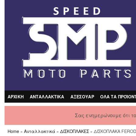
Skip
to
the
content
ΑΡΧΙΚΗ
ΑΝΤΑΛΛΑΚΤΙΚΑ
ΑΞΕΣΟΥΑΡ
ΟΛΑ ΤΑ ΠΡΟΪΟΝ
Σας ενημερώνουμε ότι τ
Home
»
Ανταλλακτικά
»
ΔΙΣΚΟΠΛΑΚΕΣ
» ΔΙΣΚΟΠΛΑΚΑ FEROD