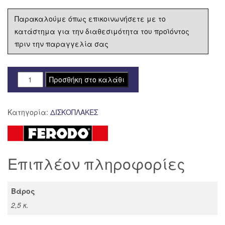
Παρακαλούμε όπως επικοινωνήσετε με το
κατάστημα για την διαθεσιμότητα του προϊόντος
πριν την παραγγελία σας
ΔΙΣΚΟΠΛΑΚΑ
Προσθήκη στο καλάθι
FERODO
ΟΠΙΣΘΙΑ
Κατηγορία:
ΔΙΣΚΟΠΛΑΚΕΣ
APRILIA
LEONARDO
300
FMD0171R
Επιπλέον πληροφορίες
ποσότητα
Βάρος
2,5 κ.