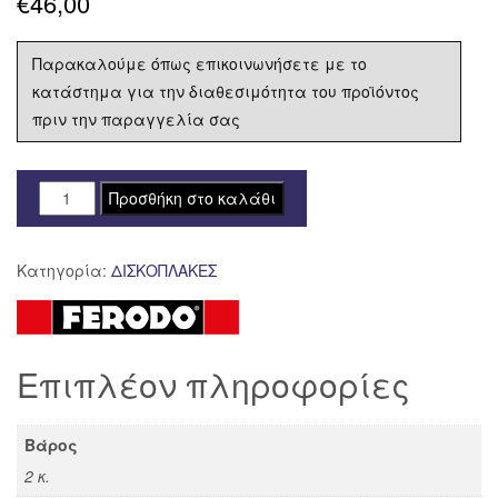
€
46,00
Παρακαλούμε όπως επικοινωνήσετε με το
κατάστημα για την διαθεσιμότητα του προϊόντος
πριν την παραγγελία σας
ΔΙΣΚΟΠΛΑΚΑ
Προσθήκη στο καλάθι
FERODO
ΕΜΠΡΟΣ
Κατηγορία:
ΔΙΣΚΟΠΛΑΚΕΣ
HONDA
PANTHEON
125
FES
Επιπλέον πληροφορίες
'03-
'07
FMD0425
Βάρος
ποσότητα
2 κ.