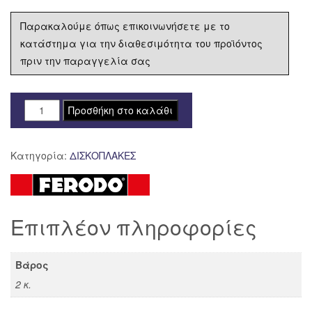
Παρακαλούμε όπως επικοινωνήσετε με το
κατάστημα για την διαθεσιμότητα του προϊόντος
πριν την παραγγελία σας
ΔΙΣΚΟΠΛΑΚΑ
Προσθήκη στο καλάθι
FERODO
ΕΜΠΡΟΣ
Κατηγορία:
ΔΙΣΚΟΠΛΑΚΕΣ
HONDA
NSR
75
'94-
Επιπλέον πληροφορίες
'98
FMD0409
ποσότητα
Βάρος
2 κ.