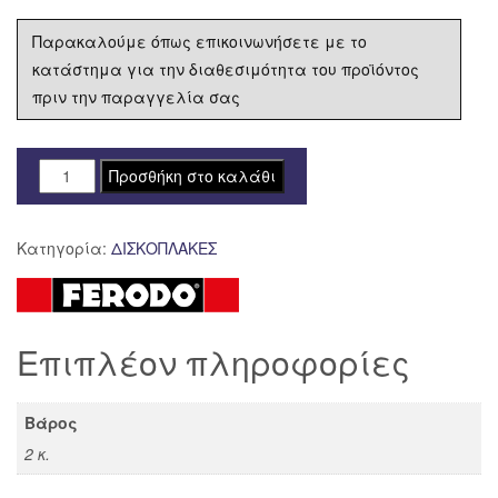
Παρακαλούμε όπως επικοινωνήσετε με το
κατάστημα για την διαθεσιμότητα του προϊόντος
πριν την παραγγελία σας
ΔΙΣΚΟΠΛΑΚΑ
Προσθήκη στο καλάθι
FERODO
ΕΜΠΡΟΣ
Κατηγορία:
ΔΙΣΚΟΠΛΑΚΕΣ
HONDA
DYLAN
150
SES
Επιπλέον πληροφορίες
'01-
'06
FMD0057
Βάρος
ποσότητα
2 κ.