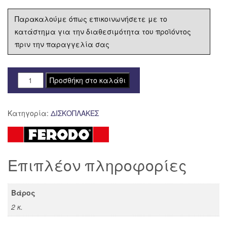
Παρακαλούμε όπως επικοινωνήσετε με το
κατάστημα για την διαθεσιμότητα του προϊόντος
πριν την παραγγελία σας
ΔΙΣΚΟΠΛΑΚΑ
Προσθήκη στο καλάθι
FERODO
ΕΜΠΡΟΣ
Κατηγορία:
ΔΙΣΚΟΠΛΑΚΕΣ
HONDA
CRF
450
RR
Επιπλέον πληροφορίες
'09-
'12
FMD0095
Βάρος
ποσότητα
2 κ.