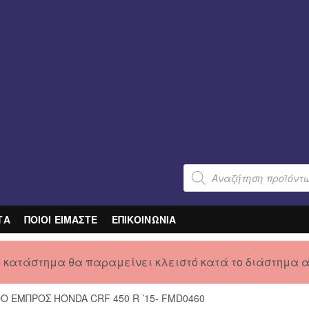
Products
search
ΤΑ
ΠΟΙΟΙ ΕΙΜΑΣΤΕ
ΕΠΙΚΟΙΝΩΝΙΑ
ο κατάστημα θα παραμείνει κλειστό κατά το διάστημα 
O ΕΜΠΡΟΣ HONDA CRF 450 R ’15- FMD0460