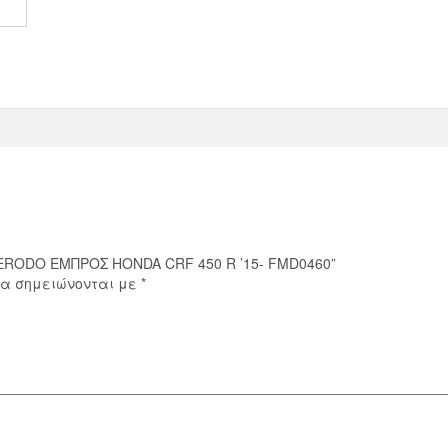
'15-
FMD0460
ποσότητα
FERODO ΕΜΠΡΟΣ HONDA CRF 450 R ’15- FMD0460”
ία σημειώνονται με
*