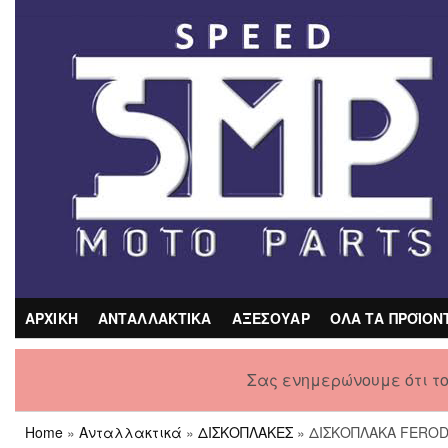
Skip
to
the
content
ΑΡΧΙΚΗ
ΑΝΤΑΛΛΑΚΤΙΚΑ
ΑΞΕΣΟΥΑΡ
ΟΛΑ ΤΑ ΠΡΟΪΟΝ
Σας ενημερώνουμε ότι τ
Home
»
Ανταλλακτικά
»
ΔΙΣΚΟΠΛΑΚΕΣ
» ΔΙΣΚΟΠΛΑΚΑ FEROD