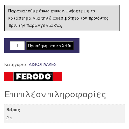
Παρακαλούμε όπως επικοινωνήσετε με το
κατάστημα για την διαθεσιμότητα του προϊόντος
πριν την παραγγελία σας
ΔΙΣΚΟΠΛΑΚΑ
Προσθήκη στο καλάθι
FERODO
ΕΜΠΡΟΣ
Κατηγορία:
ΔΙΣΚΟΠΛΑΚΕΣ
HONDA
CRF
300
X
Επιπλέον πληροφορίες
'08-
'12
FMD0095
Βάρος
ποσότητα
2 κ.