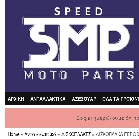
Skip
to
the
content
ΑΡΧΙΚΗ
ΑΝΤΑΛΛΑΚΤΙΚΑ
ΑΞΕΣΟΥΑΡ
ΟΛΑ ΤΑ ΠΡΟΪΟΝ
Σας ενημερώνουμε ότι τ
Home
»
Ανταλλακτικά
»
ΔΙΣΚΟΠΛΑΚΕΣ
» ΔΙΣΚΟΠΛΑΚΑ FERO