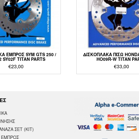
Α ΕΜΠΡΟΣ SYM GTS 250 /
ΔΙΣΚΟΠΛΑΚΑ ΠΙΣΩ HONDA
12 SY02F TITAN PARTS
HO09R-W TITAN PA
€
23,00
€
33,00
ΕΣ
ΙΚΆ
ΙΝΗΣΗΣ
ΝΑΖΑ ΣΕΤ (ΚΙΤ)
 ΕΜΠΡΟΣ