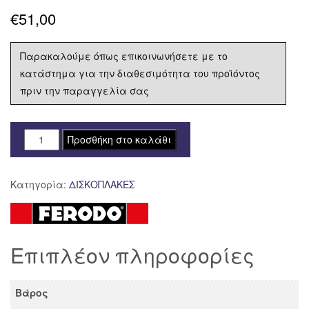
€
51,00
Παρακαλούμε όπως επικοινωνήσετε με το
κατάστημα για την διαθεσιμότητα του προϊόντος
πριν την παραγγελία σας
ΔΙΣΚΟΠΛΑΚΑ
Προσθήκη στο καλάθι
FERODO
ΟΠΙΣΘΙΑ
Κατηγορία:
ΔΙΣΚΟΠΛΑΚΕΣ
HONDA
CB
500
X
Επιπλέον πληροφορίες
PC59
'17-
FMD0467
Βάρος
ποσότητα