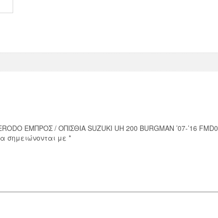
200
BURGMAN
'07-
'16
FMD0441R
ποσότητα
FERODO ΕΜΠΡΟΣ / ΟΠΙΣΘΙΑ SUZUKI UH 200 BURGMAN ’07-’16 FMD
ία σημειώνονται με
*