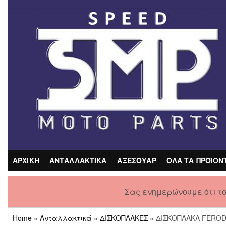
Skip
to
the
content
ΑΡΧΙΚΗ
ΑΝΤΑΛΛΑΚΤΙΚΑ
ΑΞΕΣΟΥΑΡ
ΟΛΑ ΤΑ ΠΡΟΪΟΝ
Σας ενημερώνουμε ότι τ
Home
»
Ανταλλακτικά
»
ΔΙΣΚΟΠΛΑΚΕΣ
» ΔΙΣΚΟΠΛΑΚΑ FERODO