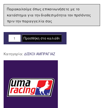
Παρακαλούμε όπως επικοινωνήσετε με το
κατάστημα για την διαθεσιμότητα του προϊόντος
πριν την παραγγελία σας
ΔΙΣΚΟΙ
Προσθήκη στο καλάθι
ΑΜΠΡΑΓΙΑΖ
HONDA
Κατηγορία:
ΔΙΣΚΟΙ ΑΜΠΡΑΓΙΑΖ
INNOVA
125
V3
CARBON
UMA
RACING
ποσότητα