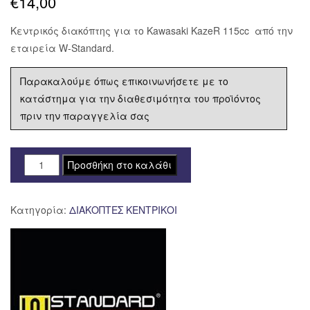
€
14,00
Κεντρικός διακόπτης για το Kawasaki KazeR 115cc από την
εταιρεία W-Standard.
Παρακαλούμε όπως επικοινωνήσετε με το
κατάστημα για την διαθεσιμότητα του προϊόντος
πριν την παραγγελία σας
ΔΙΑΚΟΠΤΗΣ
Προσθήκη στο καλάθι
ΚΕΝΤΡΙΚΟΣ
KAWASAKI
Κατηγορία:
ΔΙΑΚΟΠΤΕΣ ΚΕΝΤΡΙΚΟΙ
KAZE-
R
115
W-
STANDARD
ποσότητα