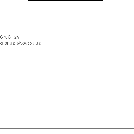
 C70C 12V”
ία σημειώνονται με
*