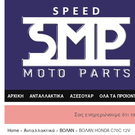
Skip
to
the
content
ΑΡΧΙΚΗ
ΑΝΤΑΛΛΑΚΤΙΚΑ
ΑΞΕΣΟΥΑΡ
ΟΛΑ ΤΑ ΠΡΟΪΟΝ
Σας ενημερώνουμε ότι τ
Home
»
Ανταλλακτικά
»
ΒΟΛΑΝ
» ΒΟΛΑΝ HONDA C70C 12V