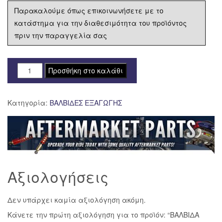
Παρακαλούμε όπως επικοινωνήσετε με το
κατάστημα για την διαθεσιμότητα του προϊόντος
πριν την παραγγελία σας
ΒΑΛΒΙΔΑ
Προσθήκη στο καλάθι
ΕΞΑΓ.
T-
Κατηγορία:
ΒΑΛΒΙΔΕΣ ΕΞΑΓΩΓΗΣ
80
ποσότητα
Αξιολογήσεις
Δεν υπάρχει καμία αξιολόγηση ακόμη.
Κάνετε την πρώτη αξιολόγηση για το προϊόν: “ΒΑΛΒΙΔΑ