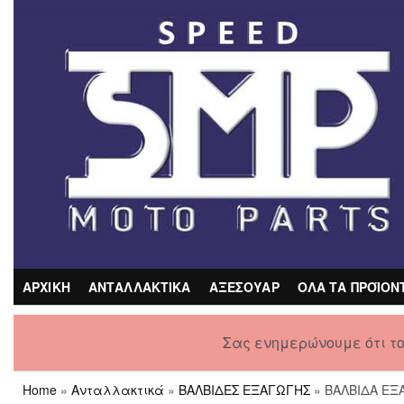
Skip
to
the
content
ΑΡΧΙΚΗ
ΑΝΤΑΛΛΑΚΤΙΚΑ
ΑΞΕΣΟΥΑΡ
ΟΛΑ ΤΑ ΠΡΟΪΟΝ
Σας ενημερώνουμε ότι τ
Home
»
Ανταλλακτικά
»
ΒΑΛΒΙΔΕΣ ΕΞΑΓΩΓΗΣ
» ΒΑΛΒΙΔΑ ΕΞΑ