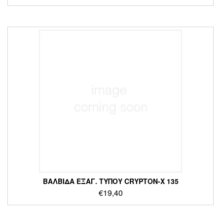
ΒΑΛΒΙΔΑ ΕΞΑΓ. ΤΎΠΟΥ CRYPTON-X 135
€
19,40