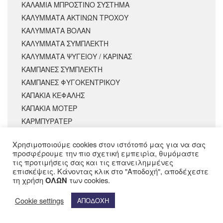
ΚΑΛΑΜΙΑ ΜΠΡΟΣΤΙΝΟ ΣΥΣΤΗΜΑ
ΚΑΛΥΜΜΑΤΑ ΑΚΤΙΝΩΝ ΤΡΟΧΟΥ
ΚΑΛΥΜΜΑΤΑ ΒΟΛΑΝ
ΚΑΛΥΜΜΑΤΑ ΣΥΜΠΛΕΚΤΗ
ΚΑΛΥΜΜΑΤΑ ΨΥΓΕΙΟΥ / ΚΑΡΙΝΑΣ
ΚΑΜΠΑΝΕΣ ΣΥΜΠΛΕΚΤΗ
ΚΑΜΠΑΝΕΣ ΦΥΓΟΚΕΝΤΡΙΚΟΥ
ΚΑΠΑΚΙΑ ΚΕΦΑΛΗΣ
ΚΑΠΑΚΙΑ ΜΟΤΕΡ
ΚΑΡΜΠΥΡΑΤΕΡ
ΚΑΡΜΠΥΡΑΤΕΡ - ΑΝΤΑΛΛΑΚΤΙΚΑ
Χρησιμοποιούμε cookies στον ιστότοπό μας για να σας
ΚΑΡΤΕΡ
προσφέρουμε την πιο σχετική εμπειρία, θυμόμαστε
ΚΕΦΑΛΕΣ
τις προτιμήσεις σας και τις επανειλημμένες
επισκέψεις. Κάνοντας κλικ στο "Αποδοχή", αποδέχεστε
ΚΙΝΗΤΗΡΕΣ | ΜΟΤΕΡ
τη χρήση
των cookies.
ΟΛΩΝ
ΚΟΚΟΡΑΚΙΑ ΒΑΛΒΙΔΩΝ
ΚΟΜΠΛΕΡ ΜΙΖΑΣ
Cookie settings
ΑΠΟΔΟΧΗ
ΚΟΝΤΕΡ