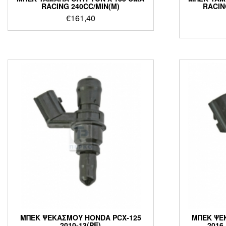
RACING 240CC/MIN(M)
RACIN
€
161,40
ΜΠΕΚ ΨΕΚΑΣΜΟΥ HONDA PCX-125
ΜΠΕΚ ΨΕ
2010-13(PE)
2016 