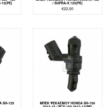
0-12(PE)
/ SUPRA-X 125(PE)
€
22,00
 SH-125
ΜΠΕΚ ΨΕΚΑΣΜΟΥ HONDA SH-150
2013-16 / PCX-150 2012-13(PE)