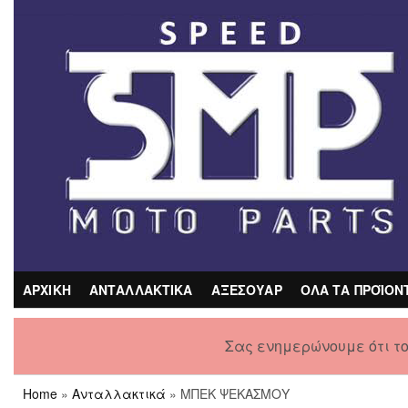
Skip
to
the
content
ΑΡΧΙΚΗ
ΑΝΤΑΛΛΑΚΤΙΚΑ
ΑΞΕΣΟΥΑΡ
ΟΛΑ ΤΑ ΠΡΟΪΟΝ
Σας ενημερώνουμε ότι τ
Home
»
Ανταλλακτικά
» ΜΠΕΚ ΨΕΚΑΣΜΟΥ