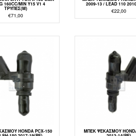
G 160CC/MIN Y15 V1 4
2009-13 / LEAD 110 201
ΤΡΥΠΕΣ(M)
€
22,00
€
71,00
ΚΑΣΜΟΥ HONDA PCX-150
ΜΠΕΚ ΨΕΚΑΣΜΟΥ HONDA
/ SH-150 2017-19(PE)
2013-14(PE)