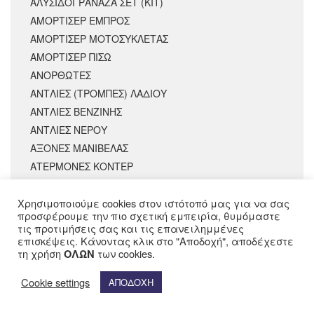
ΑΛΥΣΙΔΟΓΡΑΝΑΖΑ ΣΕΤ (ΚΙΤ)
ΑΜΟΡΤΙΣΕΡ ΕΜΠΡΟΣ
ΑΜΟΡΤΙΣΈΡ ΜΟΤΟΣΥΚΛΈΤΑΣ
ΑΜΟΡΤΙΣΕΡ ΠΙΣΩ
ΑΝΟΡΘΩΤΕΣ
ΑΝΤΛΙΕΣ (ΤΡΟΜΠΕΣ) ΛΑΔΙΟΥ
ΑΝΤΛΙΕΣ ΒΕΝΖΙΝΗΣ
ΑΝΤΛΙΕΣ ΝΕΡΟΥ
ΑΞΟΝΕΣ ΜΑΝΙΒΕΛΑΣ
ΑΤΕΡΜΟΝΕΣ ΚΟΝΤΕΡ
ΒΑΛΒΙΔΕΣ ΕΙΣΑΓΩΓΗΣ
Χρησιμοποιούμε cookies στον ιστότοπό μας για να σας
ΒΑΛΒΙΔΕΣ ΕΞΑΓΩΓΗΣ
προσφέρουμε την πιο σχετική εμπειρία, θυμόμαστε
ΒΑΛΒΙΔΕΣ ΚΕΦΑΛΗΣ
τις προτιμήσεις σας και τις επανειλημμένες
ΒΑΛΒΙΔΕΣ ΤΑΧΥΤΗΤΩΝ
επισκέψεις. Κάνοντας κλικ στο "Αποδοχή", αποδέχεστε
τη χρήση
των cookies.
ΟΛΩΝ
ΒΑΡΙΑΤΟΡ
ΒΑΣΕΙΣ ΓΡΑΝΑΖΙΟΥ / ΜΟΥΑΓΙΕ
Cookie settings
ΑΠΟΔΟΧΗ
ΒΑΣΕΙΣ ΜΑΡΣΠΙΕ / ΑΝΑΒΑΤΗΡΩΝ
ΒΑΣΕΙΣ ΤΙΜΟΝΙΟΥ