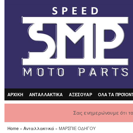
Skip
to
the
content
ΑΡΧΙΚΗ
ΑΝΤΑΛΛΑΚΤΙΚΑ
ΑΞΕΣΟΥΑΡ
ΟΛΑ ΤΑ ΠΡΟΪΟΝ
Σας ενημερώνουμε ότι τ
Home
»
Ανταλλακτικά
» ΜΑΡΣΠΙΕ ΟΔΗΓΟΥ