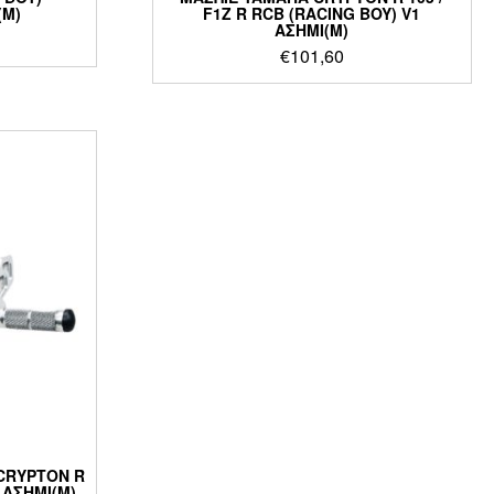
(M)
F1Z R RCB (RACING BOY) V1
ΑΣΗΜΙ(M)
€
101,60
CRYPTON R
 ΑΣΗΜΙ(M)