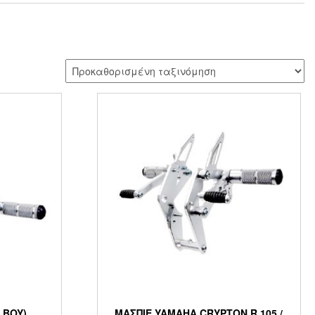
 BOY)
ΜΑΣΠΙΕ YAMAHA CRYPTON R 105 /