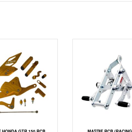
Ε HONDA GTR 150 RCB
ΜΑΣΠΙΕ RCB (RACING